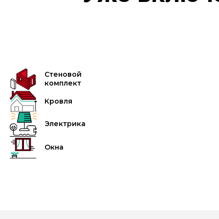
Стеновой
комплект
Кровля
Электрика
Окна