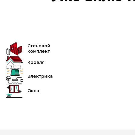
Стеновой
комплект
Кровля
Электрика
Окна