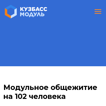
Модульное общежитие
на 102 человека